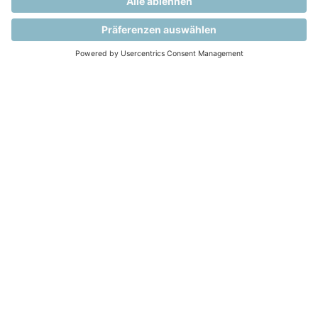
Leistungen
Zuschuss Firmenticket ÖPNV
Gute ÖPNV-Anbindung
Du-Kultur, wertschätzendes Miteinander