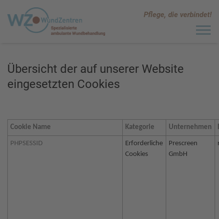
S
Pflege, die verbindet!
k
i
C
l
p
i
c
t
k
o
t
Übersicht der auf unserer Website
o
c
v
eingesetzten Cookies
o
i
e
n
w
t
t
h
e
e
Cookie Name
Kategorie
Unternehmen
n
n
a
PHPSESSID
Erforderliche
Prescreen
t
v
i
Cookies
GmbH
g
a
t
i
o
n