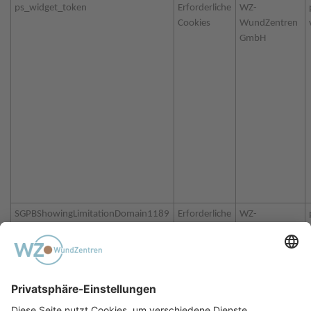
ps_widget_token
Erforderliche
WZ-
Cookies
WundZentren
GmbH
SGPBShowingLimitationDomain1189
Erforderliche
WZ-
Cookies
WundZentren
GmbH