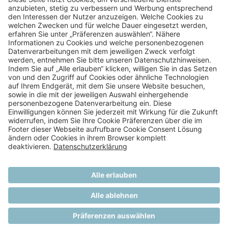
Zuletzt aktualisiert im Mai 2021.
WZ-WundZentren GmbH
Reichsstraße 59
40217
Düsseldorf
www.wundzentren.de
IMPRESSUM
DATENSCHUTZHINWEISE
NUTZUNGSBEDINGUNGEN
COOKIE-PRÄFERENZEN